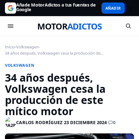
Añade MotorAdictos a tus fuentes de
AÑADIR
Google
MOTOR
ADICTOS
Inicio
›
Volkswagen
›
34 años después, Volkswagen cesa la producción de...
VOLKSWAGEN
34 años después,
Volkswagen cesa la
producción de este
mítico motor
0
CARLOS RODRÍGUEZ
·
23 DICIEMBRE 2024
·