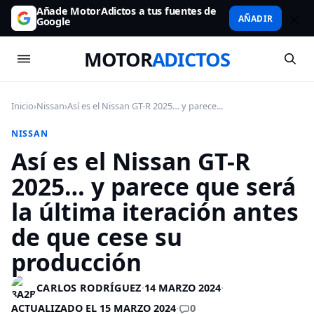
Añade MotorAdictos a tus fuentes de
AÑADIR
Google
MOTOR
ADICTOS
Inicio
›
Nissan
›
Así es el Nissan GT-R 2025… y parece...
NISSAN
Así es el Nissan GT-R
2025… y parece que será
la última iteración antes
de que cese su
producción
CARLOS RODRÍGUEZ
·
14 MARZO 2024
·
0
ACTUALIZADO EL 15 MARZO 2024
·