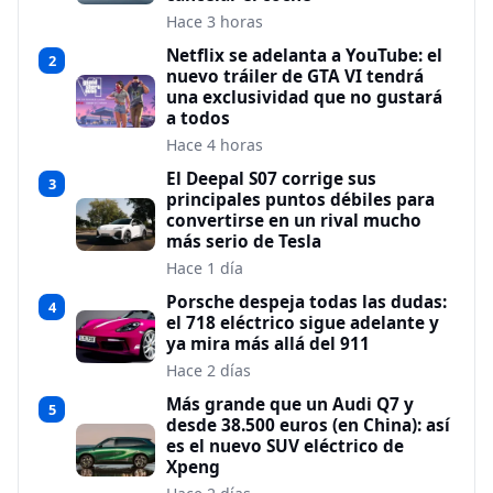
Hace 3 horas
Netflix se adelanta a YouTube: el
2
nuevo tráiler de GTA VI tendrá
una exclusividad que no gustará
a todos
Hace 4 horas
El Deepal S07 corrige sus
3
principales puntos débiles para
convertirse en un rival mucho
más serio de Tesla
Hace 1 día
Porsche despeja todas las dudas:
4
el 718 eléctrico sigue adelante y
ya mira más allá del 911
Hace 2 días
Más grande que un Audi Q7 y
5
desde 38.500 euros (en China): así
es el nuevo SUV eléctrico de
Xpeng