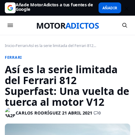
Añade MotorAdictos a tus fuentes de
AÑADIR
Google
MOTOR
ADICTOS
Inicio
›
Ferrari
›
Así es la serie limitada del Ferrari 812...
FERRARI
Así es la serie limitada
del Ferrari 812
Superfast: Una vuelta de
tuerca al motor V12
0
CARLOS RODRÍGUEZ
·
21 ABRIL 2021
·