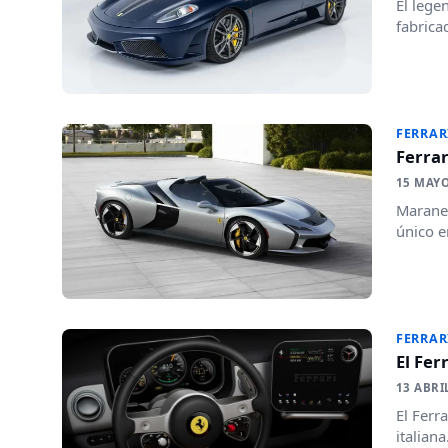
El lege
fabrica
FERRAR
Ferrar
15 MAYO
Maranel
único e
FERRAR
El Fer
13 ABRI
El Ferr
italiana