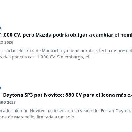
I
1.000 CV, pero Mazda podría obligar a cambiar el nomb
ZO 2026
er coche eléctrico de Maranello ya tiene nombre, fecha de presen
adas por sus casi 1.000 CV. Sin embargo, el...
I
i Daytona SP3 por Novitec: 880 CV para el Icona más e
ERO 2026
arador alemán Novitec ha desvelado su visión del Ferrari Daytona
cona de Maranello, limitada a tan solo...