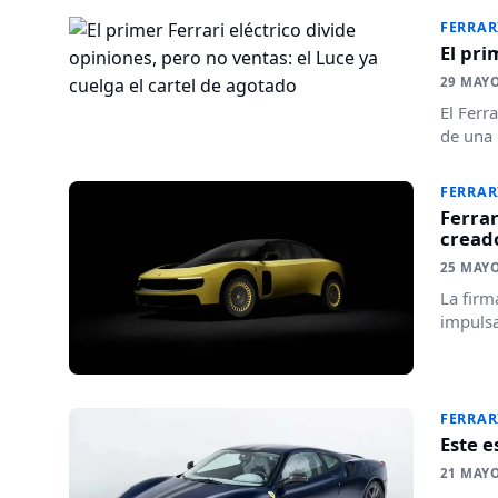
FERRAR
El pri
29 MAYO
El Ferr
de una 
FERRAR
Ferrar
cread
25 MAYO
La firm
impulsa
FERRAR
Este e
21 MAYO