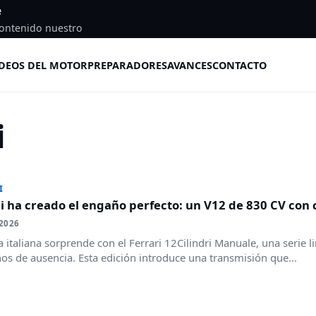
e
ontenido nuestro
DEOS DEL MOTOR
PREPARADORES
AVANCES
CONTACTO
i
I
i ha creado el engaño perfecto: un V12 de 830 CV co
 2026
a italiana sorprende con el Ferrari 12Cilindri Manuale, una serie l
os de ausencia. Esta edición introduce una transmisión que...