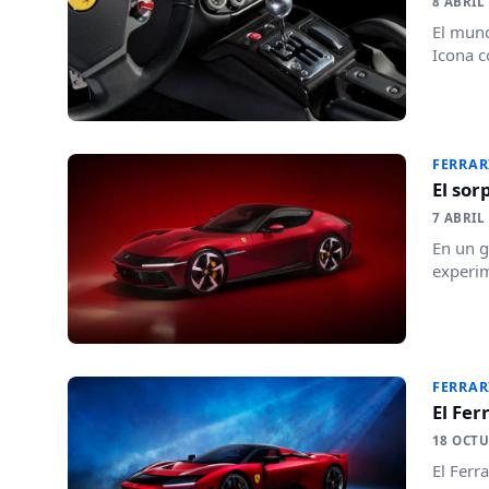
8 ABRIL
El mund
Icona c
FERRAR
El so
7 ABRIL
En un g
experim
FERRAR
El Fer
18 OCTU
El Ferr