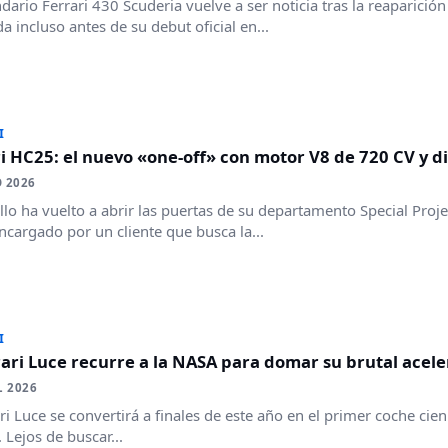
ndario Ferrari 430 Scuderia vuelve a ser noticia tras la reaparici
da incluso antes de su debut oficial en...
I
i HC25: el nuevo «one-off» con motor V8 de 720 CV y di
 2026
lo ha vuelto a abrir las puertas de su departamento Special Proje
ncargado por un cliente que busca la...
I
rari Luce recurre a la NASA para domar su brutal acel
L 2026
ari Luce se convertirá a finales de este año en el primer coche cien
. Lejos de buscar...