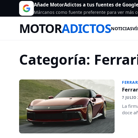
Añade MotorAdictos a tus fuentes de Googl
Márcanos como fuente preferente para ver más c
MOTOR
ADICTOS
NOTICIAS
VÍ
Categoría:
Ferrar
FERRAR
Ferrar
7 JULIO
La firm
doce añ