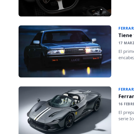
FERRAR
Tiene 
17 MAR
El prim
encabez
FERRAR
Ferrar
16 FEBR
El prep
serie I