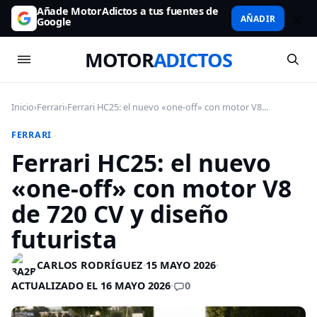
Añade MotorAdictos a tus fuentes de
AÑADIR
Google
MOTOR
ADICTOS
Inicio
›
Ferrari
›
Ferrari HC25: el nuevo «one-off» con motor V8...
FERRARI
Ferrari HC25: el nuevo
«one-off» con motor V8
de 720 CV y diseño
futurista
CARLOS RODRÍGUEZ
·
15 MAYO 2026
·
0
ACTUALIZADO EL 16 MAYO 2026
·