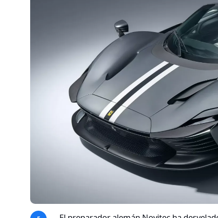
El preparador alemán Novitec ha desvelado