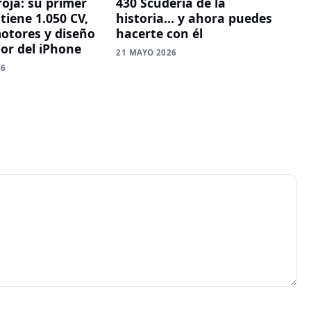
roja: su primer
430 Scuderia de la
 tiene 1.050 CV,
historia… y ahora puedes
otores y diseño
hacerte con él
dor del iPhone
21 MAYO 2026
26