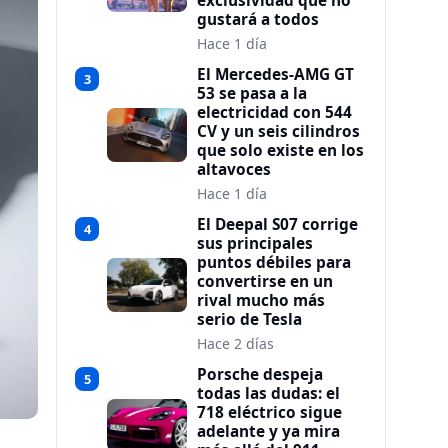
exclusividad que no
gustará a todos
Hace 1 día
El Mercedes-AMG GT
3
53 se pasa a la
electricidad con 544
CV y un seis cilindros
que solo existe en los
altavoces
Hace 1 día
El Deepal S07 corrige
4
sus principales
puntos débiles para
convertirse en un
rival mucho más
serio de Tesla
Hace 2 días
Porsche despeja
5
todas las dudas: el
718 eléctrico sigue
adelante y ya mira