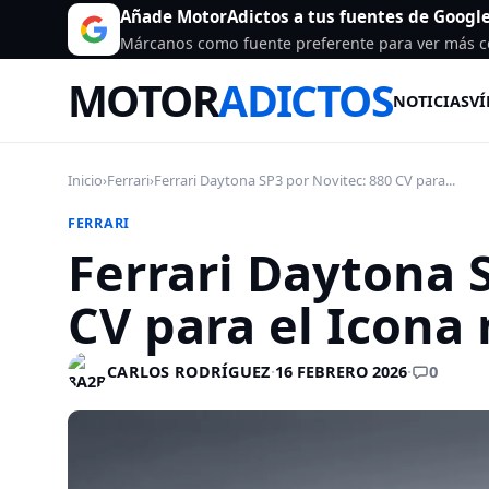
Añade MotorAdictos a tus fuentes de Googl
Márcanos como fuente preferente para ver más c
MOTOR
ADICTOS
NOTICIAS
VÍ
Inicio
›
Ferrari
›
Ferrari Daytona SP3 por Novitec: 880 CV para...
FERRARI
Ferrari Daytona 
CV para el Icona
0
CARLOS RODRÍGUEZ
·
16 FEBRERO 2026
·