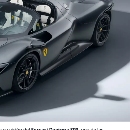
 su visión del
Ferrari Daytona SP3
, una de las