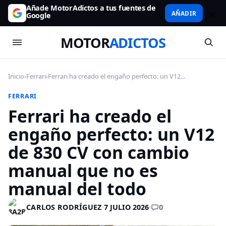
Añade MotorAdictos a tus fuentes de
AÑADIR
Google
MOTOR
ADICTOS
Inicio
›
Ferrari
›
Ferrari ha creado el engaño perfecto: un V12...
FERRARI
Ferrari ha creado el
engaño perfecto: un V12
de 830 CV con cambio
manual que no es
manual del todo
0
CARLOS RODRÍGUEZ
·
7 JULIO 2026
·