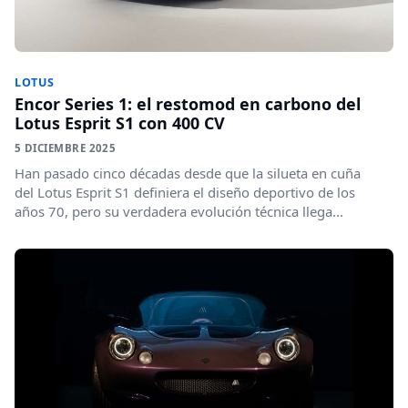
LOTUS
Encor Series 1: el restomod en carbono del
Lotus Esprit S1 con 400 CV
5 DICIEMBRE 2025
Han pasado cinco décadas desde que la silueta en cuña
del Lotus Esprit S1 definiera el diseño deportivo de los
años 70, pero su verdadera evolución técnica llega...