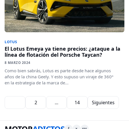
LOTUS
El Lotus Emeya ya tiene precios: ¿ataque a la
línea de flotación del Porsche Taycan?
8 MARZO 2024
Como bien sabrás, Lotus es parte desde hace algunos
años de la china Geely. Y esto supuso un viraje de 360º
en la estrategia de la marca de...
Paginación de entradas
1
2
…
14
Siguientes
MOTOR
ADICTOS
f
x
rss