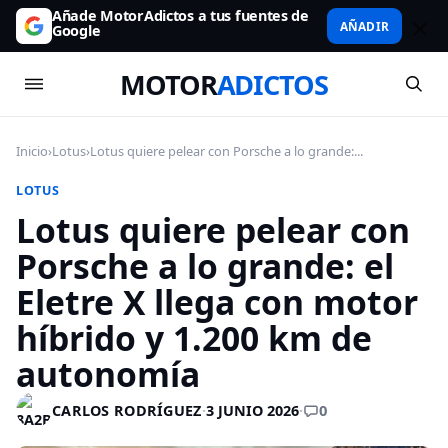
Añade MotorAdictos a tus fuentes de
AÑADIR
Google
MOTOR
ADICTOS
Inicio
›
Lotus
›
Lotus quiere pelear con Porsche a lo grande:...
LOTUS
Lotus quiere pelear con
Porsche a lo grande: el
Eletre X llega con motor
híbrido y 1.200 km de
autonomía
0
CARLOS RODRÍGUEZ
·
3 JUNIO 2026
·