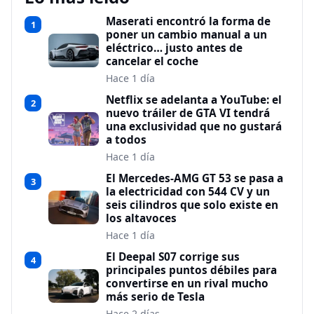
Maserati encontró la forma de
1
poner un cambio manual a un
eléctrico… justo antes de
cancelar el coche
Hace 1 día
Netflix se adelanta a YouTube: el
2
nuevo tráiler de GTA VI tendrá
una exclusividad que no gustará
a todos
Hace 1 día
El Mercedes-AMG GT 53 se pasa a
3
la electricidad con 544 CV y un
seis cilindros que solo existe en
los altavoces
Hace 1 día
El Deepal S07 corrige sus
4
principales puntos débiles para
convertirse en un rival mucho
más serio de Tesla
Hace 2 días