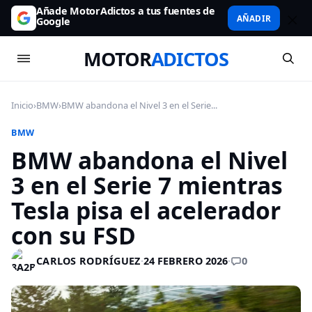
Añade MotorAdictos a tus fuentes de
AÑADIR
Google
MOTOR
ADICTOS
Inicio
›
BMW
›
BMW abandona el Nivel 3 en el Serie...
BMW
BMW abandona el Nivel
3 en el Serie 7 mientras
Tesla pisa el acelerador
con su FSD
0
CARLOS RODRÍGUEZ
·
24 FEBRERO 2026
·