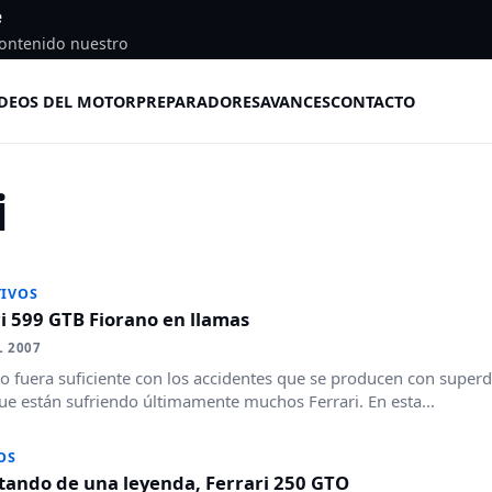
e
ontenido nuestro
DEOS DEL MOTOR
PREPARADORES
AVANCES
CONTACTO
i
IVOS
i 599 GTB Fiorano en llamas
L 2007
no fuera suficiente con los accidentes que se producen con superd
e están sufriendo últimamente muchos Ferrari. En esta...
OS
tando de una leyenda, Ferrari 250 GTO