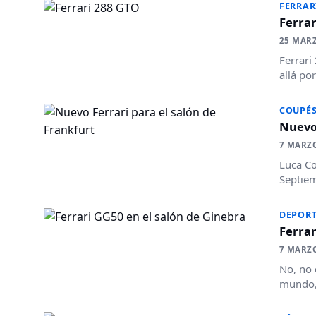
FERRAR
Ferra
25 MAR
Ferrari
allá po
COUPÉ
Nuevo 
7 MARZ
Luca Co
Septiem
DEPORT
Ferrar
7 MARZ
No, no 
mundo, 