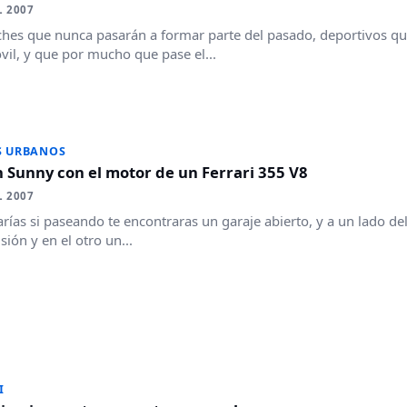
L 2007
hes que nunca pasarán a formar parte del pasado, deportivos que
il, y que por mucho que pase el...
S URBANOS
 Sunny con el motor de un Ferrari 355 V8
L 2007
rías si paseando te encontraras un garaje abierto, y a un lado de
sión y en el otro un...
I