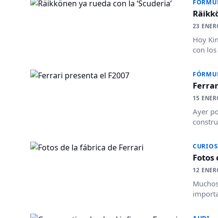
FÓRMU
Räikkö
23 ENER
Hoy Kim
con los
FÓRMU
Ferrar
15 ENER
Ayer po
constru
CURIOS
Fotos 
12 ENER
Muchos 
importa