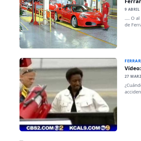
Ferrar
9 ABRIL
.... O 
de Ferr
FERRAR
Vídeo:
27 MAR
¿Cuándo
acciden