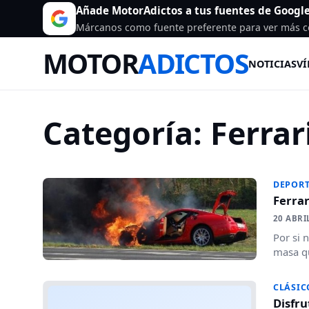
Añade MotorAdictos a tus fuentes de Googl
Márcanos como fuente preferente para ver más c
MOTOR
ADICTOS
NOTICIAS
VÍ
Categoría:
Ferrar
DEPORT
Ferrar
20 ABRI
Por si 
masa qu
CLÁSIC
Disfru