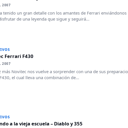
L 2007
a tenido un gran detalle con los amantes de Ferrari enviándono
isfrutar de una leyenda que sigue y seguirá...
IVOS
c Ferrari F430
L 2007
 más Novitec nos vuelve a sorprender con una de sus preparacion
 F430, el cual lleva una combinación de...
IVOS
ndo a la vieja escuela – Diablo y 355