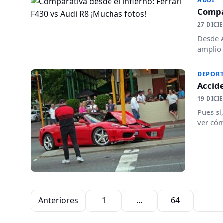
AUDI
Compar
27 DICI
Desde A
amplio 
DEPORT
Accide
19 DICI
Pues sí
ver cóm
Paginación de entradas
Anteriores
1
…
64
65