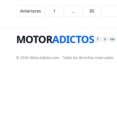
Paginación de entradas
Anteriores
1
…
65
66
MOTOR
ADICTOS
f
x
rss
© 2026 MotorAdictos.com - Todos los derechos reservados