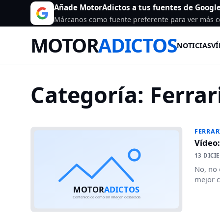
Añade MotorAdictos a tus fuentes de Googl
Márcanos como fuente preferente para ver más c
MOTOR
ADICTOS
NOTICIAS
VÍ
Categoría:
Ferrar
FERRAR
Vídeo:
13 DICI
No, no 
mejor 