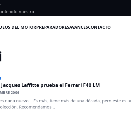
e
ontenido nuestro
DEOS DEL MOTOR
PREPARADORES
AVANCES
CONTACTO
i
I
 Jacques Laffitte prueba el Ferrari F40 LM
EMBRE 2006
es nada nuevo... Es más, tiene más de una década, pero este es u
colección. Recomendamos...