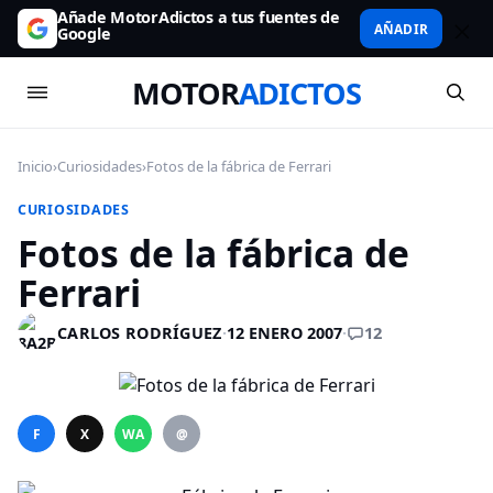
Añade MotorAdictos a tus fuentes de
AÑADIR
Google
MOTOR
ADICTOS
Inicio
›
Curiosidades
›
Fotos de la fábrica de Ferrari
CURIOSIDADES
Fotos de la fábrica de
Ferrari
12
CARLOS RODRÍGUEZ
·
12 ENERO 2007
·
F
X
WA
@