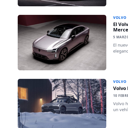
VOLVO
El Vol
Merce
5 MARZ
El nuev
eleganc
VOLVO
Volvo 
10 FEBR
Volvo h
un vehí