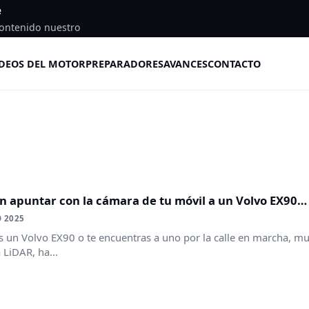
e
ontenido nuestro
DEOS DEL MOTOR
PREPARADORES
AVANCES
CONTACTO
n apuntar con la cámara de tu móvil a un Volvo EX90
 2025
es un Volvo EX90 o te encuentras a uno por la calle en marcha, mu
 LiDAR, ha...