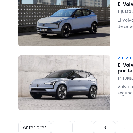
El Vo
1 JULIO
El Volv
de cara
VOLVO
El Vol
por ta
11 JUNI
Volvo h
segunda
Paginación de entradas
Anteriores
1
2
3
…