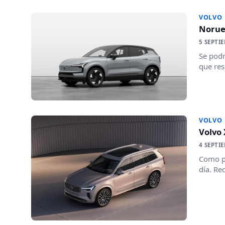
VOLVO
Norueg
5 SEPTI
Se podr
que res
VOLVO
Volvo 
4 SEPTI
Como pa
día. Re