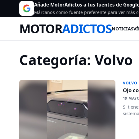
Añade MotorAdictos a tus fuentes de Googl
Márcanos como fuente preferente para ver más c
MOTOR
ADICTOS
NOTICIAS
VÍ
Categoría:
Volvo
VOLVO
Ojo co
19 MAYO
Si tien
sistema