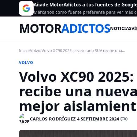
Añade MotorAdictos a tus fuentes de Googl
Márcanos como fuente preferente para ver más c
MOTOR
ADICTOS
NOTICIAS
VÍ
Inicio
›
Volvo
›
Volvo XC90 2025: el veterano SUV recibe una...
VOLVO
Volvo XC90 2025:
recibe una nueva
mejor aislamient
0
CARLOS RODRÍGUEZ
·
4 SEPTIEMBRE 2024
·