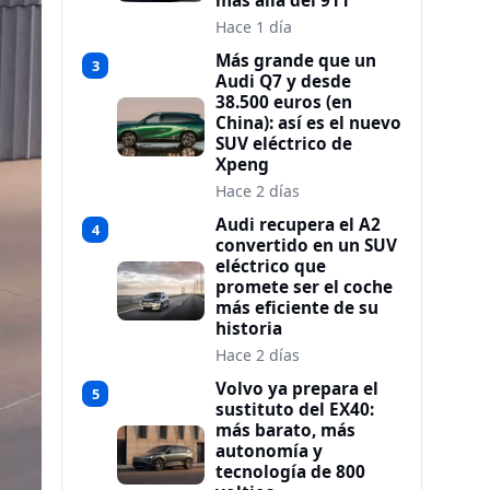
más allá del 911
Hace 1 día
Más grande que un
3
Audi Q7 y desde
38.500 euros (en
China): así es el nuevo
SUV eléctrico de
Xpeng
Hace 2 días
Audi recupera el A2
4
convertido en un SUV
eléctrico que
promete ser el coche
más eficiente de su
historia
Hace 2 días
Volvo ya prepara el
5
sustituto del EX40:
más barato, más
autonomía y
tecnología de 800