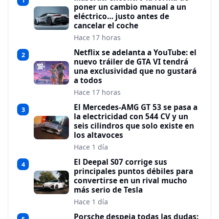
1
poner un cambio manual a un
eléctrico… justo antes de
cancelar el coche
Hace 17 horas
Netflix se adelanta a YouTube: el
2
nuevo tráiler de GTA VI tendrá
una exclusividad que no gustará
a todos
Hace 17 horas
El Mercedes-AMG GT 53 se pasa a
3
la electricidad con 544 CV y un
seis cilindros que solo existe en
los altavoces
Hace 1 día
El Deepal S07 corrige sus
4
principales puntos débiles para
convertirse en un rival mucho
más serio de Tesla
Hace 1 día
Porsche despeja todas las dudas: