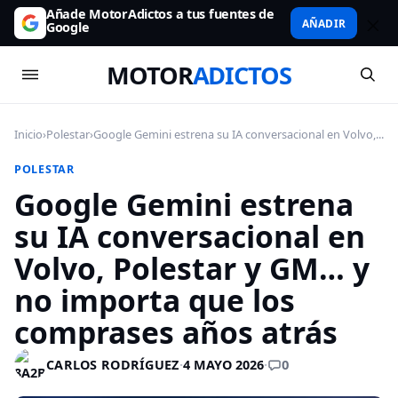
Añade MotorAdictos a tus fuentes de
AÑADIR
Google
MOTOR
ADICTOS
Inicio
›
Polestar
›
Google Gemini estrena su IA conversacional en Volvo,...
POLESTAR
Google Gemini estrena
su IA conversacional en
Volvo, Polestar y GM… y
no importa que los
comprases años atrás
0
CARLOS RODRÍGUEZ
·
4 MAYO 2026
·