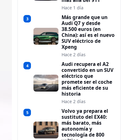
más allá del 911
Hace 1 día
Más grande que un
3
Audi Q7 y desde
38.500 euros (en
China): así es el nuevo
SUV eléctrico de
Xpeng
Hace 2 días
Audi recupera el A2
4
convertido en un SUV
eléctrico que
promete ser el coche
más eficiente de su
historia
Hace 2 días
Volvo ya prepara el
5
sustituto del EX40:
más barato, más
autonomía y
tecnología de 800