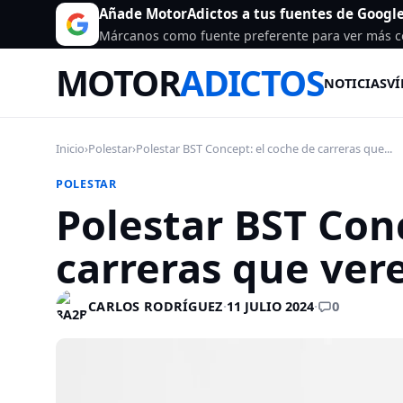
Añade MotorAdictos a tus fuentes de Googl
Márcanos como fuente preferente para ver más c
MOTOR
ADICTOS
NOTICIAS
VÍ
Inicio
›
Polestar
›
Polestar BST Concept: el coche de carreras que...
POLESTAR
Polestar BST Con
carreras que ve
0
CARLOS RODRÍGUEZ
·
11 JULIO 2024
·