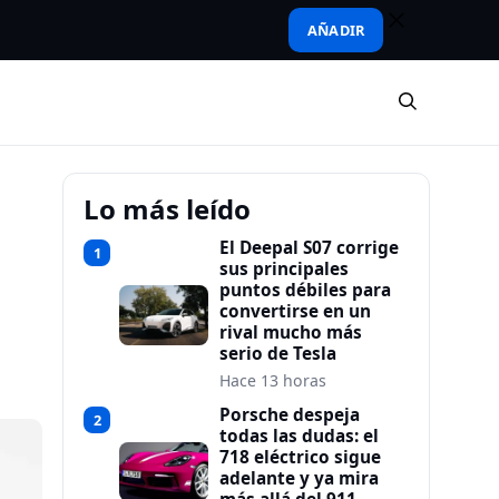
AÑADIR
Lo más leído
El Deepal S07 corrige
1
sus principales
puntos débiles para
convertirse en un
rival mucho más
serio de Tesla
Hace 13 horas
Porsche despeja
2
todas las dudas: el
718 eléctrico sigue
adelante y ya mira