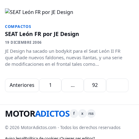
COMPACTOS
SEAT León FR por JE Design
19 DICIEMBRE 2006
JE Design ha sacado un bodykit para el Seat León II FR
que añade nuevos faldones, nuevas llantas, y una serie
de modificaciones en el frontal tales como...
Paginación de entradas
Anteriores
1
…
92
93
MOTOR
ADICTOS
f
x
rss
© 2026 MotorAdictos.com - Todos los derechos reservados
Aviso legal
Política de cookies
¿Quieres ser editor?