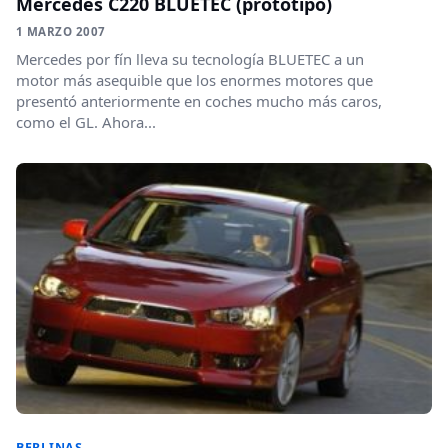
Mercedes C220 BLUETEC (prototipo)
1 MARZO 2007
Mercedes por fín lleva su tecnología BLUETEC a un
motor más asequible que los enormes motores que
presentó anteriormente en coches mucho más caros,
como el GL. Ahora...
BERLINAS