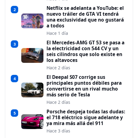
Netflix se adelanta a YouTube: el
2
nuevo tráiler de GTA VI tendrá
una exclusividad que no gustará
a todos
Hace 1 día
El Mercedes-AMG GT 53 se pasa a
3
la electricidad con 544 CV y un
seis cilindros que solo existe en
los altavoces
Hace 2 días
El Deepal S07 corrige sus
4
principales puntos débiles para
convertirse en un rival mucho
más serio de Tesla
Hace 2 días
Porsche despeja todas las dudas:
5
el 718 eléctrico sigue adelante y
ya mira más allá del 911
Hace 3 días