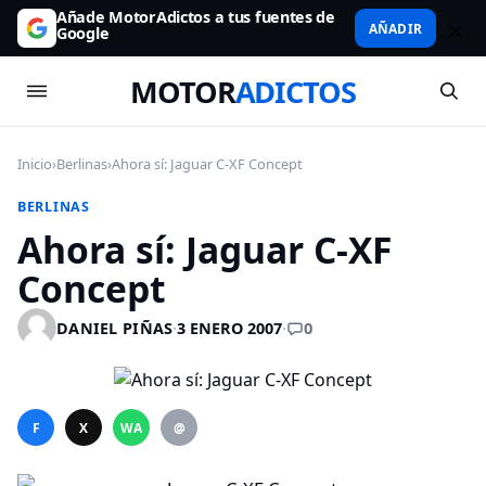
Añade MotorAdictos a tus fuentes de
AÑADIR
Google
MOTOR
ADICTOS
Inicio
›
Berlinas
›
Ahora sí: Jaguar C-XF Concept
BERLINAS
Ahora sí: Jaguar C-XF
Concept
0
DANIEL PIÑAS
·
3 ENERO 2007
·
F
X
WA
@