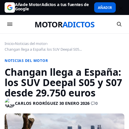
Añade MotorAdictos a tus fuentes de
AÑADIR
Google
MOTOR
ADICTOS
Inicio
›
Noticias del motor
›
Changan llega a España: los SUV Deepal S05...
NOTICIAS DEL MOTOR
Changan llega a España:
los SUV Deepal S05 y S07
desde 29.750 euros
0
CARLOS RODRÍGUEZ
·
30 ENERO 2026
·