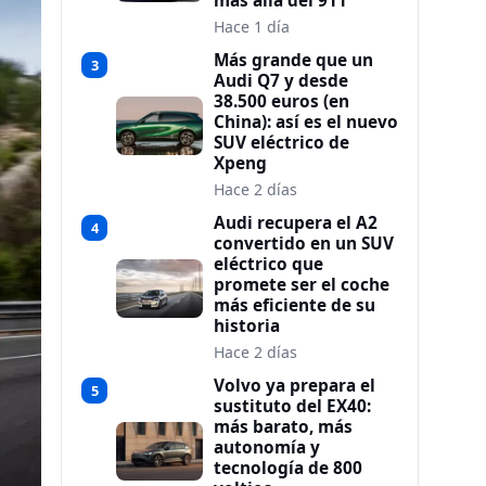
más allá del 911
Hace 1 día
Más grande que un
3
Audi Q7 y desde
38.500 euros (en
China): así es el nuevo
SUV eléctrico de
Xpeng
Hace 2 días
Audi recupera el A2
4
convertido en un SUV
eléctrico que
promete ser el coche
más eficiente de su
historia
Hace 2 días
Volvo ya prepara el
5
sustituto del EX40:
más barato, más
autonomía y
tecnología de 800