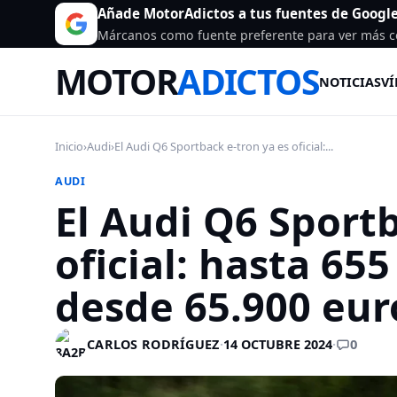
Añade MotorAdictos a tus fuentes de Googl
Márcanos como fuente preferente para ver más c
MOTOR
ADICTOS
NOTICIAS
VÍ
Inicio
›
Audi
›
El Audi Q6 Sportback e-tron ya es oficial:...
AUDI
El Audi Q6 Sportb
oficial: hasta 6
desde 65.900 eur
0
CARLOS RODRÍGUEZ
·
14 OCTUBRE 2024
·