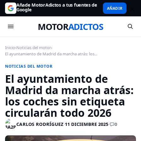
Añade MotorAdictos a tus fuentes de
AÑADIR
Google
MOTOR
ADICTOS
Inicio
›
Noticias del motor
›
El ayuntamiento de Madrid da marcha atrás: los...
NOTICIAS DEL MOTOR
El ayuntamiento de
Madrid da marcha atrás:
los coches sin etiqueta
circularán todo 2026
0
CARLOS RODRÍGUEZ
·
11 DICIEMBRE 2025
·