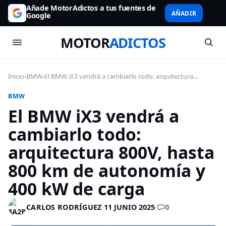
Añade MotorAdictos a tus fuentes de
AÑADIR
Google
MOTOR
ADICTOS
Inicio
›
BMW
›
El BMW iX3 vendrá a cambiarlo todo: arquitectura...
BMW
El BMW iX3 vendrá a
cambiarlo todo:
arquitectura 800V, hasta
800 km de autonomía y
400 kW de carga
0
CARLOS RODRÍGUEZ
·
11 JUNIO 2025
·