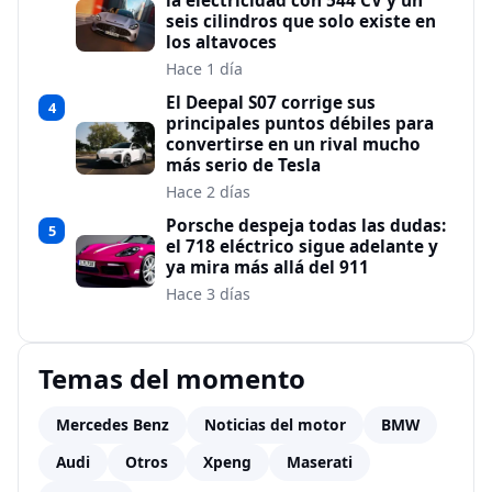
la electricidad con 544 CV y un
seis cilindros que solo existe en
los altavoces
Hace 1 día
El Deepal S07 corrige sus
4
principales puntos débiles para
convertirse en un rival mucho
más serio de Tesla
Hace 2 días
Porsche despeja todas las dudas:
5
el 718 eléctrico sigue adelante y
ya mira más allá del 911
Hace 3 días
Temas del momento
Mercedes Benz
Noticias del motor
BMW
Audi
Otros
Xpeng
Maserati