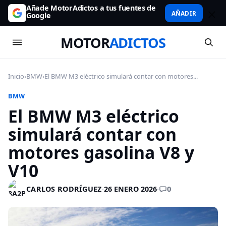
Añade MotorAdictos a tus fuentes de
AÑADIR
Google
MOTOR
ADICTOS
Inicio
›
BMW
›
El BMW M3 eléctrico simulará contar con motores...
BMW
El BMW M3 eléctrico
simulará contar con
motores gasolina V8 y
V10
0
CARLOS RODRÍGUEZ
·
26 ENERO 2026
·