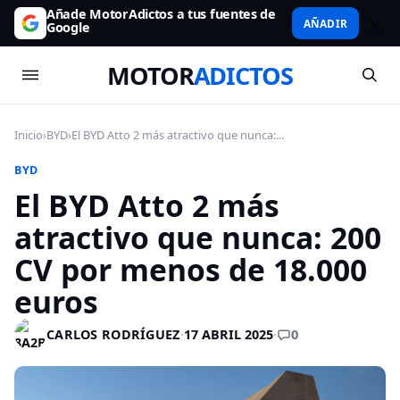
Añade MotorAdictos a tus fuentes de
AÑADIR
Google
MOTOR
ADICTOS
Inicio
›
BYD
›
El BYD Atto 2 más atractivo que nunca:...
BYD
El BYD Atto 2 más
atractivo que nunca: 200
CV por menos de 18.000
euros
0
CARLOS RODRÍGUEZ
·
17 ABRIL 2025
·