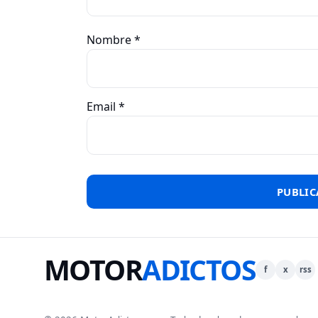
Nombre
*
Email
*
MOTOR
ADICTOS
f
x
rss