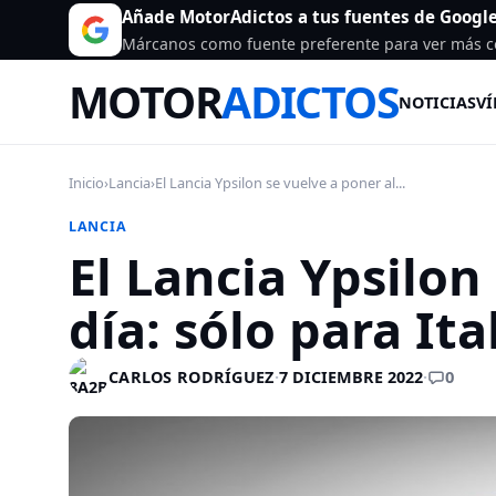
Añade MotorAdictos a tus fuentes de Googl
Márcanos como fuente preferente para ver más c
MOTOR
ADICTOS
NOTICIAS
VÍ
Inicio
›
Lancia
›
El Lancia Ypsilon se vuelve a poner al...
LANCIA
El Lancia Ypsilon
día: sólo para Ita
0
CARLOS RODRÍGUEZ
·
7 DICIEMBRE 2022
·