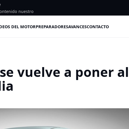
e
ontenido nuestro
DEOS DEL MOTOR
PREPARADORES
AVANCES
CONTACTO
 se vuelve a poner al
lia