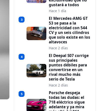
exclusividad que no
gustará a todos
Hace 1 día
El Mercedes-AMG GT
3
53 se pasa a la
electricidad con 544
CV y un seis cilindros
que solo existe en los
altavoces
Hace 2 días
El Deepal S07 corrige
4
sus principales
puntos débiles para
convertirse en un
rival mucho más
serio de Tesla
Hace 2 días
Porsche despeja
5
todas las dudas: el
718 eléctrico sigue
adelante y ya mira