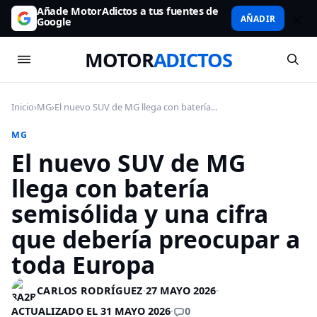
Añade MotorAdictos a tus fuentes de
AÑADIR
Google
MOTOR
ADICTOS
Inicio
›
MG
›
El nuevo SUV de MG llega con batería...
MG
El nuevo SUV de MG
llega con batería
semisólida y una cifra
que debería preocupar a
toda Europa
CARLOS RODRÍGUEZ
·
27 MAYO 2026
·
0
ACTUALIZADO EL 31 MAYO 2026
·