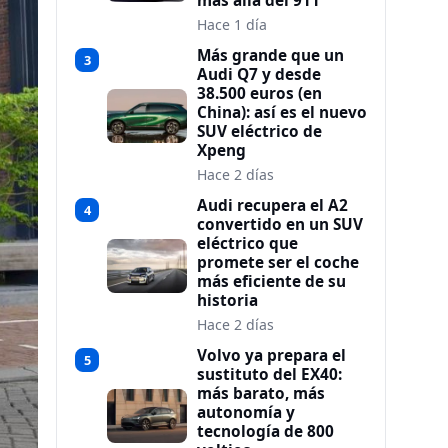
más allá del 911
Hace 1 día
Más grande que un
3
Audi Q7 y desde
38.500 euros (en
China): así es el nuevo
SUV eléctrico de
Xpeng
Hace 2 días
Audi recupera el A2
4
convertido en un SUV
eléctrico que
promete ser el coche
más eficiente de su
historia
Hace 2 días
Volvo ya prepara el
5
sustituto del EX40:
más barato, más
autonomía y
tecnología de 800