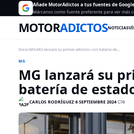
Añade MotorAdictos a tus fuentes de Googl
Márcanos como fuente preferente para ver más c
MOTOR
ADICTOS
NOTICIAS
VÍ
Inicio
›
MG
›
MG lanzará su primer eléctrico con batería de...
MG
MG lanzará su pr
batería de estad
0
CARLOS RODRÍGUEZ
·
6 SEPTIEMBRE 2024
·