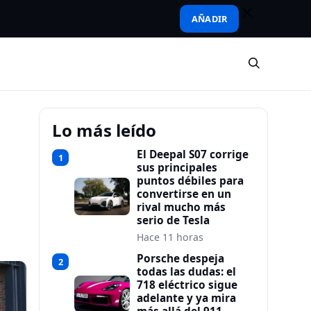
AÑADIR
Lo más leído
El Deepal S07 corrige
1
sus principales
puntos débiles para
convertirse en un
rival mucho más
serio de Tesla
Hace 11 horas
Porsche despeja
2
todas las dudas: el
718 eléctrico sigue
adelante y ya mira