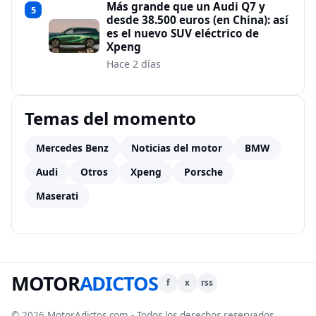
Más grande que un Audi Q7 y
5
desde 38.500 euros (en China): así
es el nuevo SUV eléctrico de
Xpeng
Hace 2 días
Temas del momento
Mercedes Benz
Noticias del motor
BMW
Audi
Otros
Xpeng
Porsche
Maserati
MOTOR
ADICTOS
f
x
rss
© 2026 MotorAdictos.com - Todos los derechos reservados