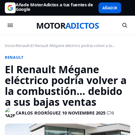
Añade MotorAdictos a tus fuentes de
AÑADIR
Google
MOTOR
ADICTOS
Inicio
›
Renault
›
El Renault Mégane eléctrico podría volver a la...
RENAULT
El Renault Mégane
eléctrico podría volver a
la combustión… debido
a sus bajas ventas
0
CARLOS RODRÍGUEZ
·
10 NOVIEMBRE 2025
·