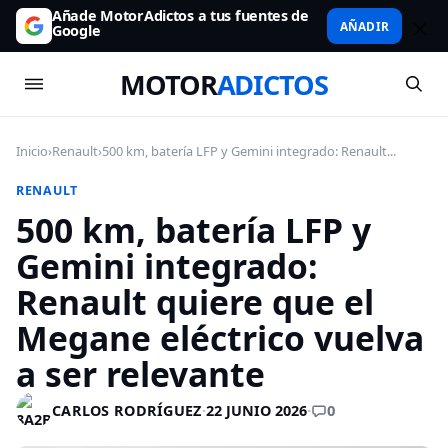
Añade MotorAdictos a tus fuentes de
AÑADIR
Google
MOTOR
ADICTOS
Inicio
›
Renault
›
500 km, batería LFP y Gemini integrado: Renault...
RENAULT
500 km, batería LFP y
Gemini integrado:
Renault quiere que el
Megane eléctrico vuelva
a ser relevante
0
CARLOS RODRÍGUEZ
·
22 JUNIO 2026
·