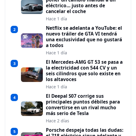
eléctrico… justo antes de
cancelar el coche
Hace 1 día
Netflix se adelanta a YouTube: el
2
nuevo tráiler de GTA VI tendrá
una exclusividad que no gustará
a todos
Hace 1 día
El Mercedes-AMG GT 53 se pasa a
3
la electricidad con 544 CV y un
seis cilindros que solo existe en
los altavoces
Hace 1 día
El Deepal S07 corrige sus
4
principales puntos débiles para
convertirse en un rival mucho
más serio de Tesla
Hace 2 días
Porsche despeja todas las dudas:
5
el 718 eléctrico sigue adelante y