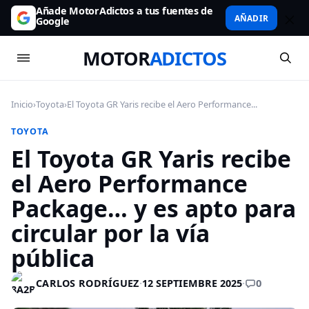
Añade MotorAdictos a tus fuentes de
AÑADIR
Google
MOTOR
ADICTOS
Inicio
›
Toyota
›
El Toyota GR Yaris recibe el Aero Performance...
TOYOTA
El Toyota GR Yaris recibe
el Aero Performance
Package… y es apto para
circular por la vía
pública
0
CARLOS RODRÍGUEZ
·
12 SEPTIEMBRE 2025
·