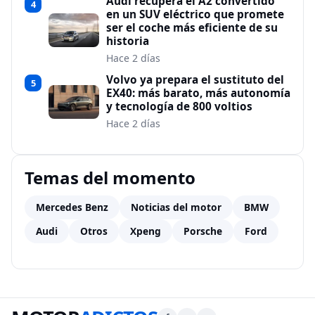
Audi recupera el A2 convertido
4
en un SUV eléctrico que promete
ser el coche más eficiente de su
historia
Hace 2 días
Volvo ya prepara el sustituto del
5
EX40: más barato, más autonomía
y tecnología de 800 voltios
Hace 2 días
Temas del momento
Mercedes Benz
Noticias del motor
BMW
Audi
Otros
Xpeng
Porsche
Ford