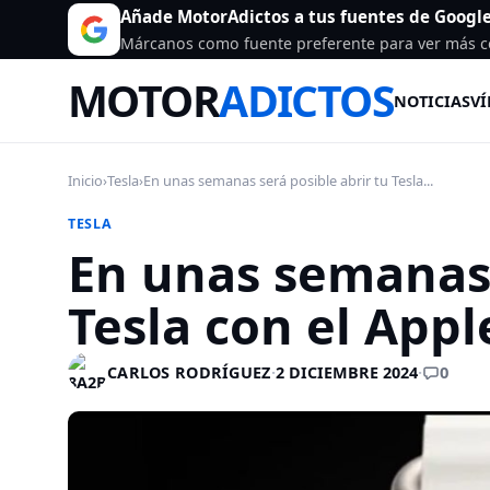
Añade MotorAdictos a tus fuentes de Googl
Márcanos como fuente preferente para ver más c
MOTOR
ADICTOS
NOTICIAS
VÍ
Inicio
›
Tesla
›
En unas semanas será posible abrir tu Tesla...
TESLA
En unas semanas 
Tesla con el App
0
CARLOS RODRÍGUEZ
·
2 DICIEMBRE 2024
·