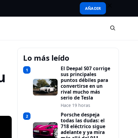
AÑADIR
Lo más leído
El Deepal S07 corrige
1
u
sus principales
puntos débiles para
convertirse en un
rival mucho más
serio de Tesla
Hace 19 horas
Porsche despeja
2
todas las dudas: el
718 eléctrico sigue
adelante y ya mira