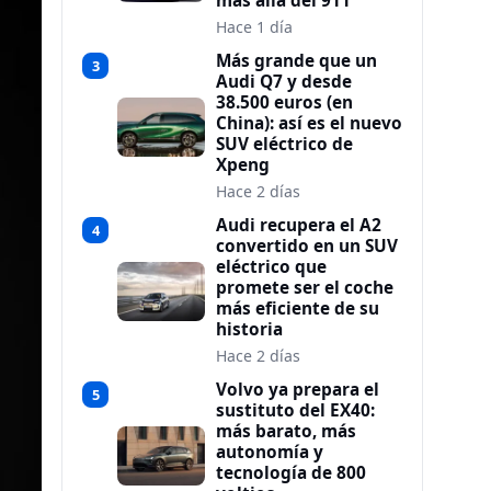
más allá del 911
Hace 1 día
Más grande que un
3
Audi Q7 y desde
38.500 euros (en
China): así es el nuevo
SUV eléctrico de
Xpeng
Hace 2 días
Audi recupera el A2
4
convertido en un SUV
eléctrico que
promete ser el coche
más eficiente de su
historia
Hace 2 días
Volvo ya prepara el
5
sustituto del EX40:
más barato, más
autonomía y
tecnología de 800