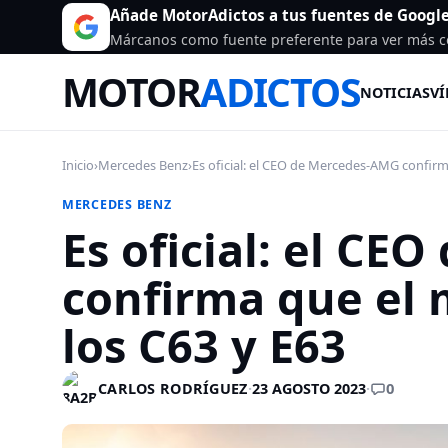
Añade MotorAdictos a tus fuentes de Googl
Márcanos como fuente preferente para ver más c
MOTOR
ADICTOS
NOTICIAS
VÍ
Inicio
›
Mercedes Benz
›
Es oficial: el CEO de Mercedes-AMG confirm
MERCEDES BENZ
Es oficial: el C
confirma que el 
los C63 y E63
0
CARLOS RODRÍGUEZ
·
23 AGOSTO 2023
·