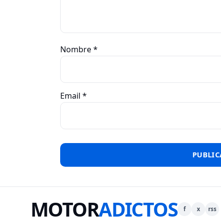
Nombre
*
Email
*
MOTOR
ADICTOS
f
x
rss