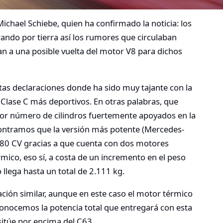
chael Schiebe, quien ha confirmado la noticia: los
rando por tierra así los rumores que circulaban
n a una posible vuelta del motor V8 para dichos
tas declaraciones donde ha sido muy tajante con la
 y Clase C más deportivos. En otras palabras, que
r número de cilindros fuertemente apoyados en la
ncontramos que la versión más potente (Mercedes-
80 CV gracias a que cuenta con dos motores
mico, eso sí, a costa de un incremento en el peso
llega hasta un total de 2.111 kg.
ación similar, aunque en este caso el motor térmico
 conocemos la potencia total que entregará con esta
sitúe por encima del C63.