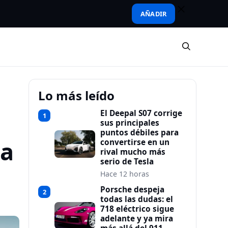
AÑADIR
Lo más leído
El Deepal S07 corrige
1
sus principales
puntos débiles para
 a
convertirse en un
rival mucho más
serio de Tesla
Hace 12 horas
Porsche despeja
2
todas las dudas: el
718 eléctrico sigue
adelante y ya mira