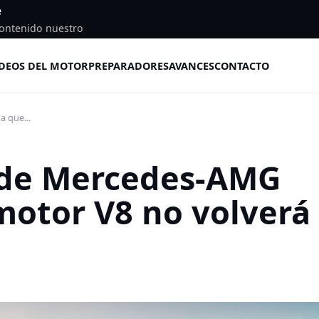
e
ontenido nuestro
DEOS DEL MOTOR
PREPARADORES
AVANCES
CONTACTO
a que...
EO de Mercedes-AMG
motor V8 no volverá