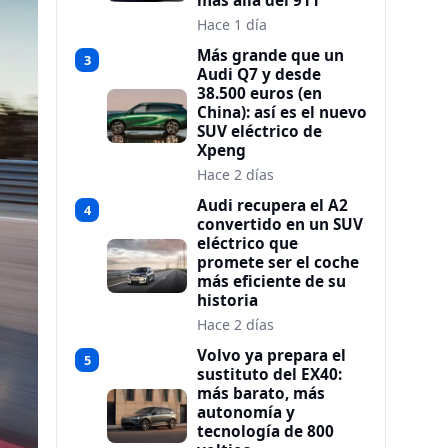
más allá del 911
Hace 1 día
Más grande que un
3
Audi Q7 y desde
38.500 euros (en
China): así es el nuevo
SUV eléctrico de
Xpeng
Hace 2 días
Audi recupera el A2
4
convertido en un SUV
eléctrico que
promete ser el coche
más eficiente de su
historia
Hace 2 días
Volvo ya prepara el
5
sustituto del EX40:
más barato, más
autonomía y
tecnología de 800