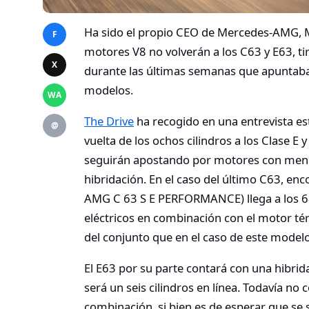
Ha sido el propio CEO de Mercedes-AMG, Mi
F
motores V8 no volverán a los C63 y E63, ti
X
durante las últimas semanas que apuntaba
modelos.
WA
The Drive
ha recogido en una entrevista es
@
vuelta de los ochos cilindros a los Clase E
seguirán apostando por motores con meno
hibridación. En el caso del último C63, e
AMG C 63 S E PERFORMANCE) llega a los 6
eléctricos en combinación con el motor tér
del conjunto que en el caso de este modelo 
El E63 por su parte contará con una hibrid
será un seis cilindros en línea. Todavía no
combinación, si bien es de esperar que se 