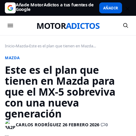
Añade MotorAdictos a tus fuentes de
AÑADIR
Google
MOTOR
ADICTOS
Inicio
›
Mazda
›
Este es el plan que tienen en Mazda...
MAZDA
Este es el plan que
tienen en Mazda para
que el MX-5 sobreviva
con una nueva
generación
0
CARLOS RODRÍGUEZ
·
26 FEBRERO 2026
·