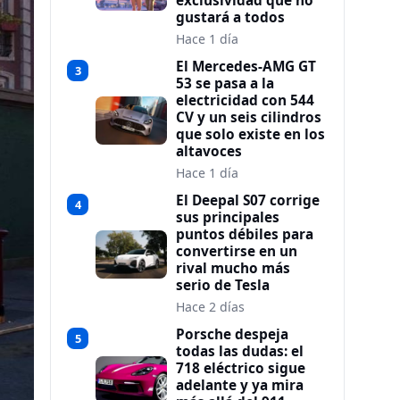
exclusividad que no
gustará a todos
Hace 1 día
El Mercedes-AMG GT
3
53 se pasa a la
electricidad con 544
CV y un seis cilindros
que solo existe en los
altavoces
Hace 1 día
El Deepal S07 corrige
4
sus principales
puntos débiles para
convertirse en un
rival mucho más
serio de Tesla
Hace 2 días
Porsche despeja
5
todas las dudas: el
718 eléctrico sigue
adelante y ya mira