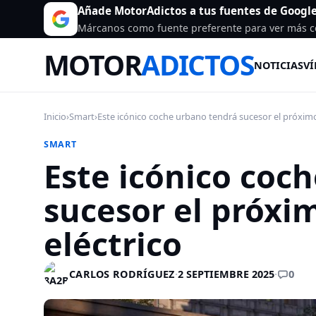
Añade MotorAdictos a tus fuentes de Googl
Márcanos como fuente preferente para ver más c
MOTOR
ADICTOS
NOTICIAS
VÍ
Inicio
›
Smart
›
Este icónico coche urbano tendrá sucesor el próximo
SMART
Este icónico coc
sucesor el próxi
eléctrico
0
CARLOS RODRÍGUEZ
·
2 SEPTIEMBRE 2025
·