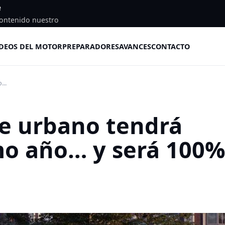
e
ontenido nuestro
DEOS DEL MOTOR
PREPARADORES
AVANCES
CONTACTO
...
he urbano tendrá
mo año… y será 100