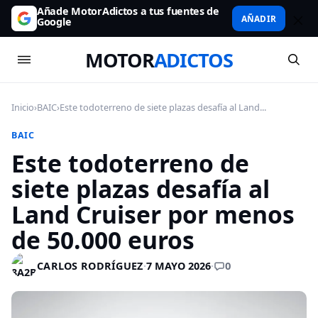
Añade MotorAdictos a tus fuentes de
AÑADIR
Google
MOTOR
ADICTOS
Inicio
›
BAIC
›
Este todoterreno de siete plazas desafía al Land...
BAIC
Este todoterreno de
siete plazas desafía al
Land Cruiser por menos
de 50.000 euros
0
CARLOS RODRÍGUEZ
·
7 MAYO 2026
·