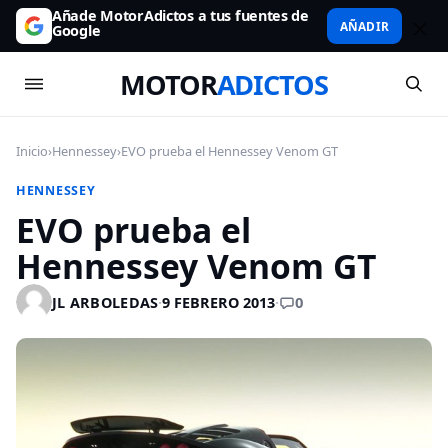
Añade MotorAdictos a tus fuentes de
AÑADIR
Google
MOTOR
ADICTOS
Inicio
›
Hennessey
›
EVO prueba el Hennessey Venom GT
HENNESSEY
EVO prueba el
Hennessey Venom GT
0
JL ARBOLEDAS
·
9 FEBRERO 2013
·