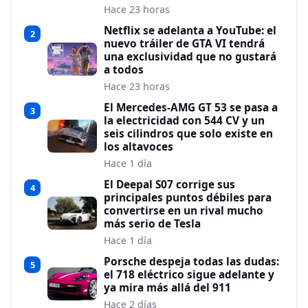
Hace 23 horas
Netflix se adelanta a YouTube: el
2
nuevo tráiler de GTA VI tendrá
una exclusividad que no gustará
a todos
Hace 23 horas
El Mercedes-AMG GT 53 se pasa a
3
la electricidad con 544 CV y un
seis cilindros que solo existe en
los altavoces
Hace 1 día
El Deepal S07 corrige sus
4
principales puntos débiles para
convertirse en un rival mucho
más serio de Tesla
Hace 1 día
Porsche despeja todas las dudas:
5
el 718 eléctrico sigue adelante y
ya mira más allá del 911
Hace 2 días