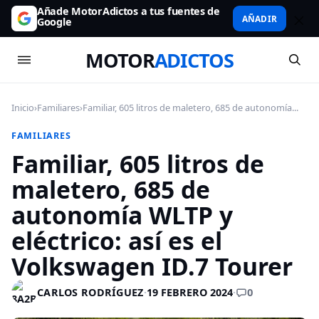
Añade MotorAdictos a tus fuentes de
AÑADIR
Google
MOTOR
ADICTOS
Inicio
›
Familiares
›
Familiar, 605 litros de maletero, 685 de autonomía...
FAMILIARES
Familiar, 605 litros de
maletero, 685 de
autonomía WLTP y
eléctrico: así es el
Volkswagen ID.7 Tourer
0
CARLOS RODRÍGUEZ
·
19 FEBRERO 2024
·