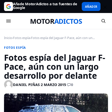
Añade MotorAdictos a tus fuentes de
AÑADIR
Google
MOTOR
ADICTOS
Inicio
›
Fotos espía
›
Fotos espía del Jaguar F-Pace, aún con un...
FOTOS ESPÍA
Fotos espía del Jaguar F-
Pace, aún con un largo
desarrollo por delante
0
DANIEL PIÑAS
·
2 MARZO 2015
·