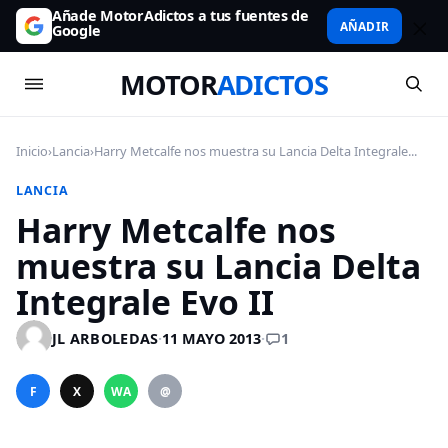
Añade MotorAdictos a tus fuentes de
AÑADIR
Google
MOTOR
ADICTOS
Inicio
›
Lancia
›
Harry Metcalfe nos muestra su Lancia Delta Integrale...
LANCIA
Harry Metcalfe nos
muestra su Lancia Delta
Integrale Evo II
1
JL ARBOLEDAS
·
11 MAYO 2013
·
F
X
WA
@