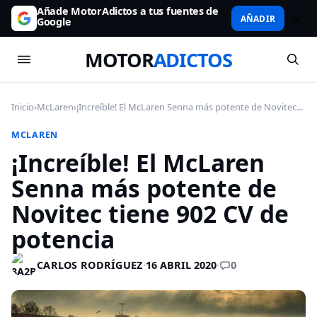
Añade MotorAdictos a tus fuentes de
AÑADIR
Google
MOTOR
ADICTOS
Inicio
›
McLaren
›
¡Increíble! El McLaren Senna más potente de Novitec...
MCLAREN
¡Increíble! El McLaren
Senna más potente de
Novitec tiene 902 CV de
potencia
0
CARLOS RODRÍGUEZ
·
16 ABRIL 2020
·