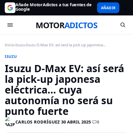
Añade MotorAdictos a tus fuentes de
AÑADIR
Google
MOTOR
ADICTOS
Inicio
›
Isuzu
›
Isuzu D-Max EV: así será la pick-up japonesa...
ISUZU
Isuzu D-Max EV: así será
la pick-up japonesa
eléctrica… cuya
autonomía no será su
punto fuerte
0
CARLOS RODRÍGUEZ
·
30 ABRIL 2025
·