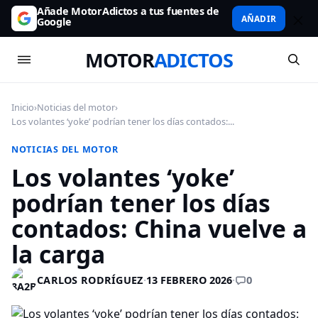
Añade MotorAdictos a tus fuentes de
AÑADIR
Google
MOTOR
ADICTOS
Inicio
›
Noticias del motor
›
Los volantes ‘yoke’ podrían tener los días contados:...
NOTICIAS DEL MOTOR
Los volantes ‘yoke’
podrían tener los días
contados: China vuelve a
la carga
0
CARLOS RODRÍGUEZ
·
13 FEBRERO 2026
·