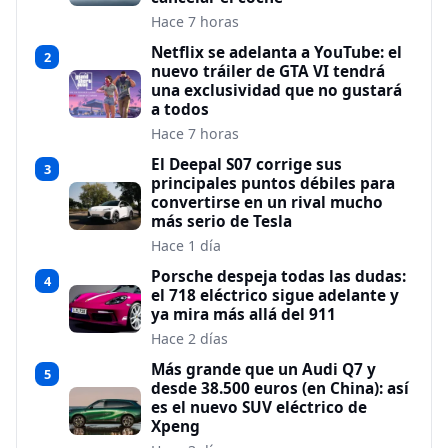
Hace 7 horas
Netflix se adelanta a YouTube: el
2
nuevo tráiler de GTA VI tendrá
una exclusividad que no gustará
a todos
Hace 7 horas
El Deepal S07 corrige sus
3
principales puntos débiles para
convertirse en un rival mucho
más serio de Tesla
Hace 1 día
Porsche despeja todas las dudas:
4
el 718 eléctrico sigue adelante y
ya mira más allá del 911
Hace 2 días
Más grande que un Audi Q7 y
5
desde 38.500 euros (en China): así
es el nuevo SUV eléctrico de
Xpeng