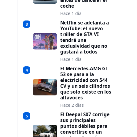
antes de cancelar el
coche
Hace 1 día
Netflix se adelanta a
3
YouTube: el nuevo
tráiler de GTA VI
tendrá una
exclusividad que no
gustará a todos
Hace 1 día
El Mercedes-AMG GT
4
53 se pasa a la
electricidad con 544
CV y un seis cilindros
que solo existe en los
altavoces
Hace 2 días
El Deepal S07 corrige
5
sus principales
puntos débiles para
convertirse en un