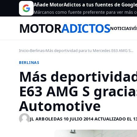
Añade MotorAdictos a tus fuentes de Googl
Márcanos como fuente preferente para ver más c
MOTOR
ADICTOS
NOTICIAS
VÍ
Inicio
›
Berlinas
›
Más deportividad para tu Mercedes E63 AMG S...
BERLINAS
Más deportivida
E63 AMG S gracia
Automotive
JL ARBOLEDAS
·
10 JULIO 2014
·
ACTUALIZADO EL 1