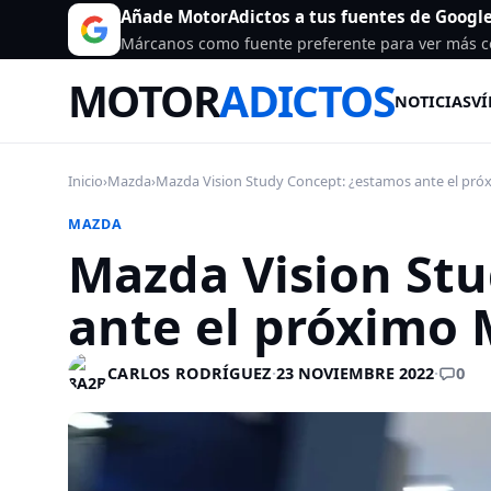
Añade MotorAdictos a tus fuentes de Googl
Márcanos como fuente preferente para ver más c
MOTOR
ADICTOS
NOTICIAS
VÍ
Inicio
›
Mazda
›
Mazda Vision Study Concept: ¿estamos ante el próx
MAZDA
Mazda Vision St
ante el próximo
0
CARLOS RODRÍGUEZ
·
23 NOVIEMBRE 2022
·