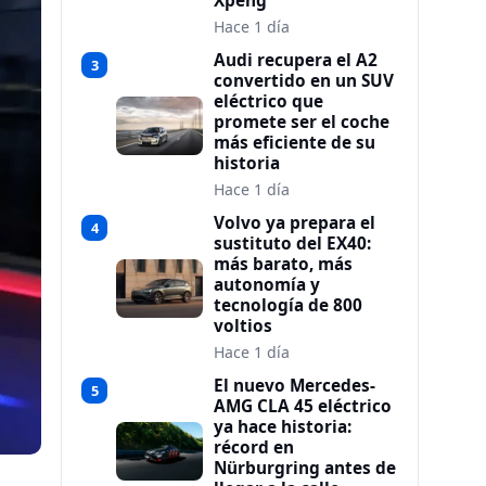
Xpeng
Hace 1 día
Audi recupera el A2
3
convertido en un SUV
eléctrico que
promete ser el coche
más eficiente de su
historia
Hace 1 día
Volvo ya prepara el
4
sustituto del EX40:
más barato, más
autonomía y
tecnología de 800
voltios
Hace 1 día
El nuevo Mercedes-
5
AMG CLA 45 eléctrico
ya hace historia:
récord en
Nürburgring antes de