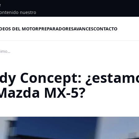
e
ontenido nuestro
DEOS DEL MOTOR
PREPARADORES
AVANCES
CONTACTO
imo...
udy Concept: ¿estam
 Mazda MX-5?