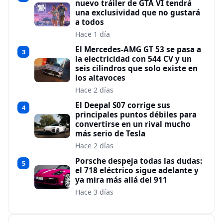
nuevo tráiler de GTA VI tendrá
una exclusividad que no gustará
a todos
Hace 1 día
El Mercedes-AMG GT 53 se pasa a
3
la electricidad con 544 CV y un
seis cilindros que solo existe en
los altavoces
Hace 2 días
El Deepal S07 corrige sus
4
principales puntos débiles para
convertirse en un rival mucho
más serio de Tesla
Hace 2 días
Porsche despeja todas las dudas:
5
el 718 eléctrico sigue adelante y
ya mira más allá del 911
Hace 3 días