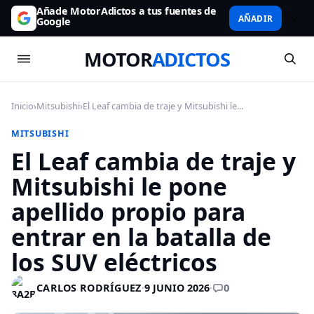
Añade MotorAdictos a tus fuentes de
AÑADIR
Google
MOTOR
ADICTOS
Inicio
›
Mitsubishi
›
El Leaf cambia de traje y Mitsubishi le...
MITSUBISHI
El Leaf cambia de traje y
Mitsubishi le pone
apellido propio para
entrar en la batalla de
los SUV eléctricos
0
CARLOS RODRÍGUEZ
·
9 JUNIO 2026
·