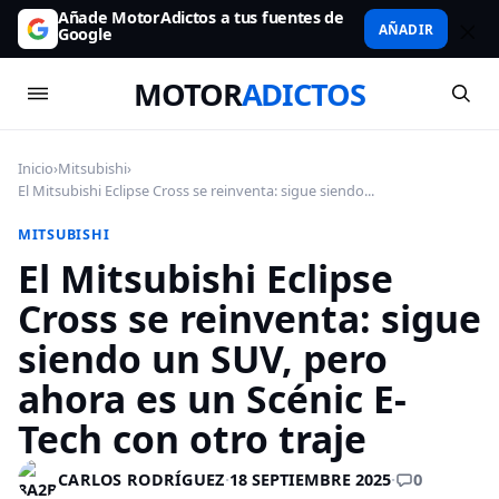
Añade MotorAdictos a tus fuentes de
AÑADIR
Google
MOTOR
ADICTOS
Inicio
›
Mitsubishi
›
El Mitsubishi Eclipse Cross se reinventa: sigue siendo...
MITSUBISHI
El Mitsubishi Eclipse
Cross se reinventa: sigue
siendo un SUV, pero
ahora es un Scénic E-
Tech con otro traje
0
CARLOS RODRÍGUEZ
·
18 SEPTIEMBRE 2025
·