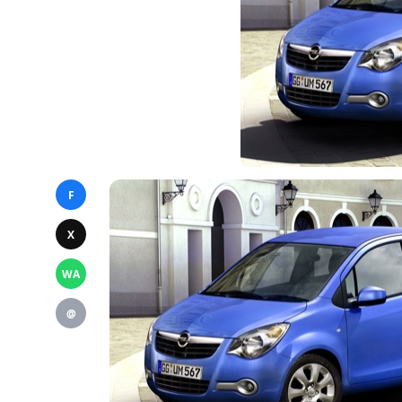
F
X
WA
@