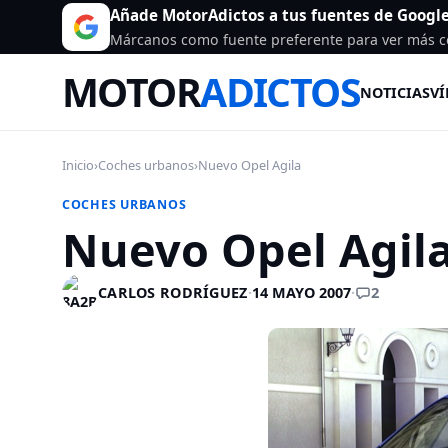
Añade MotorAdictos a tus fuentes de Googl
Márcanos como fuente preferente para ver más c
MOTOR
ADICTOS
NOTICIAS
VÍ
Inicio
›
Coches urbanos
›
Nuevo Opel Agila
COCHES URBANOS
Nuevo Opel Agil
2
CARLOS RODRÍGUEZ
·
14 MAYO 2007
·