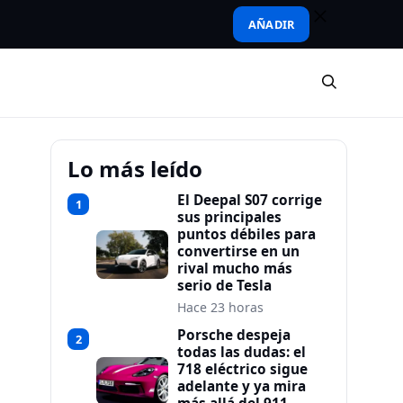
AÑADIR
Lo más leído
El Deepal S07 corrige
1
sus principales
puntos débiles para
convertirse en un
rival mucho más
serio de Tesla
Hace 23 horas
Porsche despeja
2
todas las dudas: el
718 eléctrico sigue
adelante y ya mira